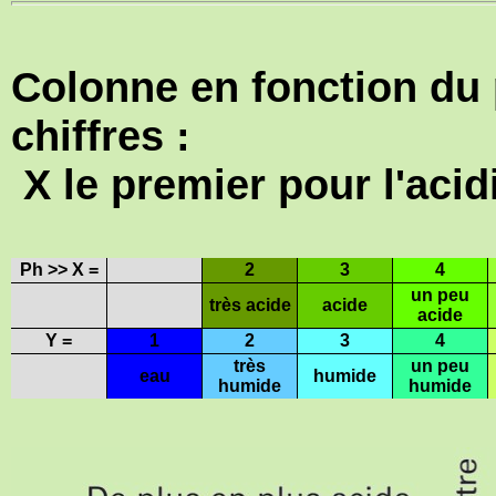
Colonne en fonction du 
chiffres :
X le premier pour l'acid
Ph >> X =
2
3
4
un peu
très acide
acide
acide
Y =
1
2
3
4
très
un peu
eau
humide
humide
humide