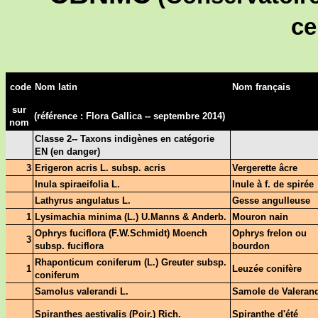
ce
code
Nom latin
Nom français
sur
(référence : Flora Gallica --
septembre 2014
)
nom
Classe 2-- Taxons indigènes en catégorie
EN (en danger)
3
Erigeron acris L. subsp. acris
Vergerette âcre
Inula spiraeifolia L.
Inule à f. de spirée
Lathyrus angulatus L.
Gesse angulleuse
1
Lysimachia minima (L.) U.Manns & Anderb.
Mouron nain
Ophrys fuciflora (F.W.Schmidt) Moench
Ophrys frelon ou
3
subsp. fuciflora
bourdon
Rhaponticum coniferum (L.) Greuter subsp.
1
Leuzée conifère
coniferum
Samolus valerandi L.
Samole de Valeran
Spiranthes aestivalis (Poir.) Rich.
Spiranthe d'été