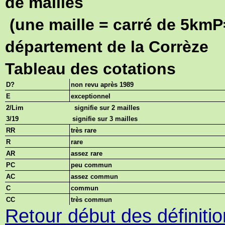
de mailles
(une maille = carré de 5kmP
département de la Corrèze
Tableau des cotations
D?
non revu après 1989
E
exceptionnel
2/Lim
signifie sur 2 mailles
3/19
signifie sur 3 mailles
RR
très rare
R
rare
AR
assez rare
PC
peu commun
AC
assez commun
C
commun
CC
très commun
Retour début des définiti