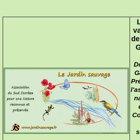
v
de
G
D
G
Pr
l'a
n
Co
s