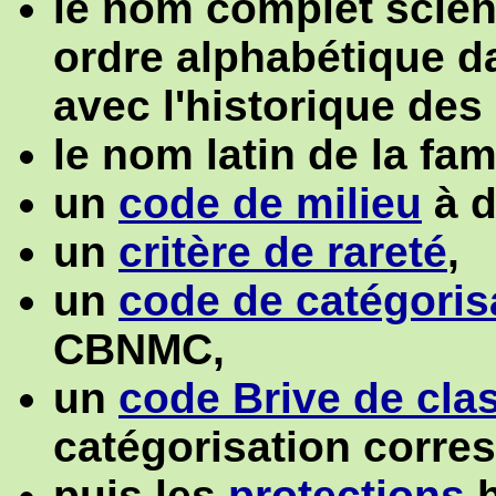
le nom complet scient
ordre alphabétique da
avec l'historique des
le nom latin de la fam
un
code de milieu
à d
un
critère de rareté
,
un
code de catégoris
CBNMC,
un
code Brive de cl
catégorisation corre
puis les
protections
h