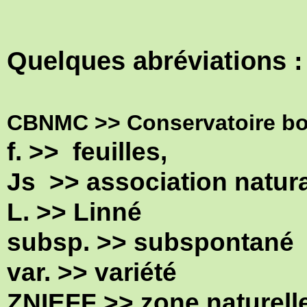
Quelques abréviations :
CBNMC >> Conservatoire bot
f. >> feuilles,
Js >> association natura
L. >> Linné
subsp. >> subspontané
var. >> variété
ZNIEFF >>
zone naturelle