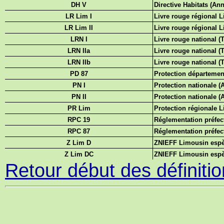
DH V
Directive Habitats (An
LR Lim I
Livre rouge régional L
LR Lim II
Livre rouge régional Li
LRN I
Livre rouge national (
LRN IIa
Livre rouge national 
LRN IIb
Livre rouge national (
PD 87
Protection départemen
PN I
Protection nationale (
PN II
Protection nationale (
PR Lim
Protection régionale 
RPC 19
Réglementation préfect
RPC 87
Réglementation préfect
Z Lim D
ZNIEFF Limousin espè
Z Lim DC
ZNIEFF Limousin espèc
Retour début des définiti