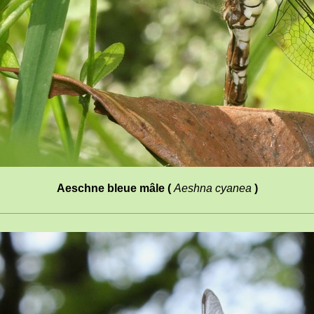
Aeschne bleue mâle (
Aeshna cyanea
)